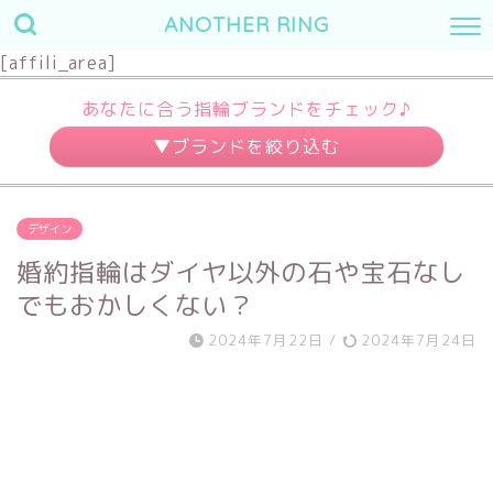
ANOTHER RING
[affili_area]
あなたに合う指輪ブランドをチェック♪
婚約指輪
結婚指輪
デザイン
～10万円
～3万円
婚約指輪はダイヤ以外の石や宝石なし
～20万円
～7万円
でもおかしくない？
～30万円
～10万円
2024年7月22日
/
2024年7月24日
30万円～
10万円～
デザイン
素材
キュート
プラチナ