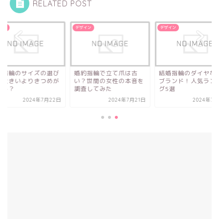
RELATED POST
イン
デザイン
デザイン
約指輪のサイズの選び
婚約指輪で立て爪は古
結婚指輪のダイヤな
！大きいよりきつめが
い？世間の女性の本音を
ブランド！人気ラン
スト？
調査してみた
グ5選
2024年7月22日
2024年7月21日
2024年7月