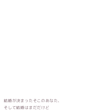
エレガント
ゴールド
シンプル
チタン
キャラクター
ステンレス
ブランド
特徴
ハイブランド
フルオーダー
日本ブランド
セミオーダー
海外ブランド
手作り
店舗所在地
検索
結婚が決まったそこのあなた、
そして結婚はまだだけど