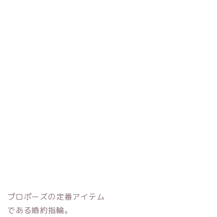
エレガント
ゴールド
シンプル
チタン
キャラクター
ステンレス
ブランド
特徴
ハイブランド
フルオーダー
日本ブランド
セミオーダー
海外ブランド
手作り
店舗所在地
検索
プロポーズの定番アイテム
である婚約指輪。