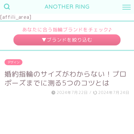
ANOTHER RING
[affili_area]
あなたに合う指輪ブランドをチェック♪
婚約指輪
結婚指輪
デザイン
～10万円
～3万円
婚約指輪のサイズがわからない！プロ
～20万円
～7万円
ポーズまでに測る5つのコツとは
～30万円
～10万円
2024年7月22日
/
2024年7月24日
30万円～
10万円～
デザイン
素材
キュート
プラチナ