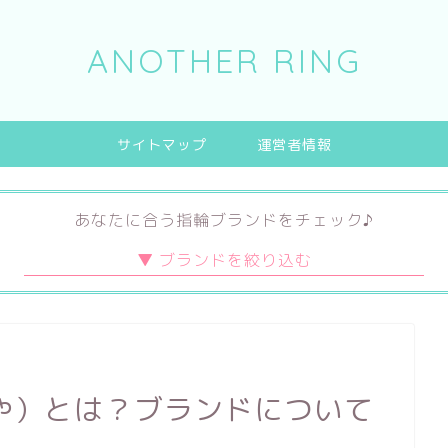
ANOTHER RING
サイトマップ
運営者情報
あなたに合う指輪ブランドをチェック♪
デザイン
素材
ブランド
キュート
プラチナ
ハイブランド
エレガント
ゴールド
日本ブランド
や）とは？ブランドについて
シンプル
チタン
海外ブランド