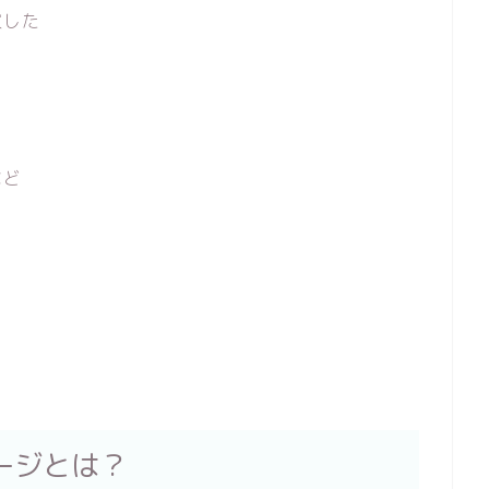
演した
など
ージとは？