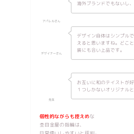
海外ブランドでもないし
アパレルさん
デザイン自体はシンプル
えると思いますね。どこ
装にも合い上品です。
デザイナーさん
お互いに和のテイストが
１つしかないオリジナル
先生
個性的ながらも控えめ
な
杢目金屋の指輪は、
日常使いしやすいと評判。