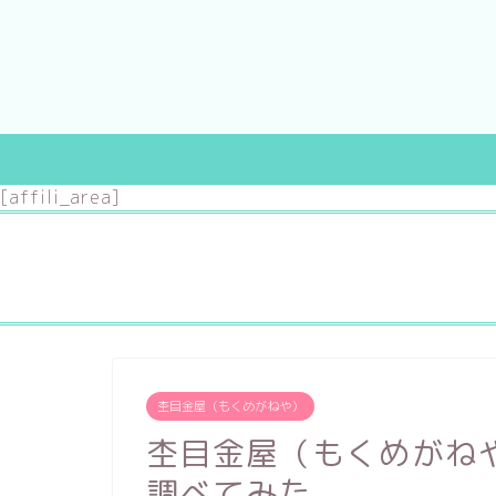
[affili_area]
婚約指輪
結婚指輪
～10万円
～3万円
杢目金屋（もくめがねや）
～20万円
～7万円
杢目金屋（もくめがね
～30万円
～10万円
調べてみた