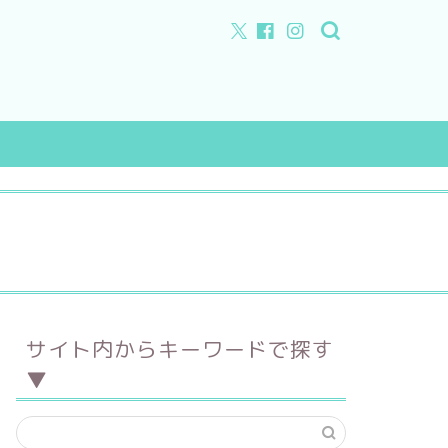
特徴
店舗所在地
サイト内からキーワードで探す
フルオーダー
▼
セミオーダー
手作り