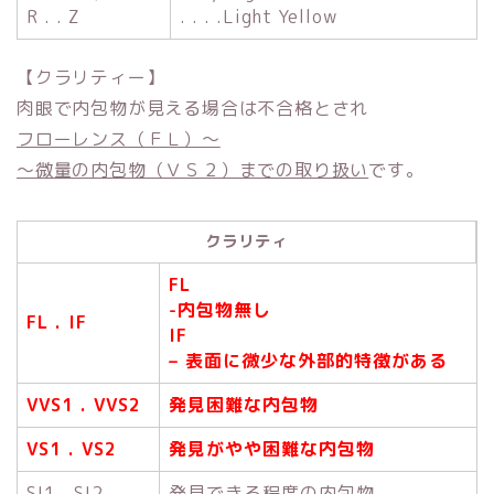
R . . Z
. . . .Light Yellow
【クラリティー】
肉眼で内包物が見える場合は不合格とされ
フローレンス（ＦＬ）～
～微量の内包物（ＶＳ２）までの取り扱い
です。
クラリティ
FL
-内包物無し
FL . IF
IF
– 表面に微少な外部的特徴がある
VVS1 . VVS2
発見困難な内包物
VS1 . VS2
発見がやや困難な内包物
SI1 . SI2
発見できる程度の内包物