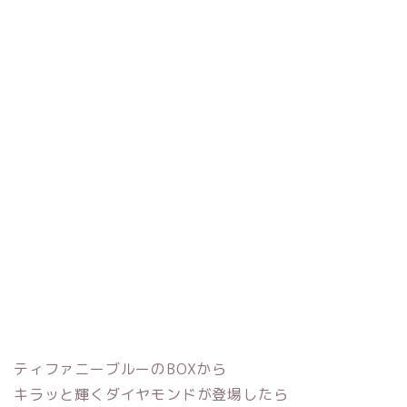
エレガント
ゴールド
シンプル
チタン
キャラクター
ステンレス
ブランド
特徴
ハイブランド
フルオーダー
日本ブランド
セミオーダー
海外ブランド
手作り
店舗所在地
検索
ティファニーブルーのBOXから
キラッと輝くダイヤモンドが登場したら