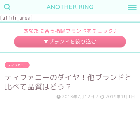
ANOTHER RING
[affili_area]
あなたに合う指輪ブランドをチェック♪
婚約指輪
結婚指輪
ティファニー
～10万円
～3万円
ティファニーのダイヤ！他ブランドと
～20万円
～7万円
比べて品質はどう？
～30万円
～10万円
2018年7月12日
/
2019年1月1日
30万円～
10万円～
デザイン
素材
キュート
プラチナ