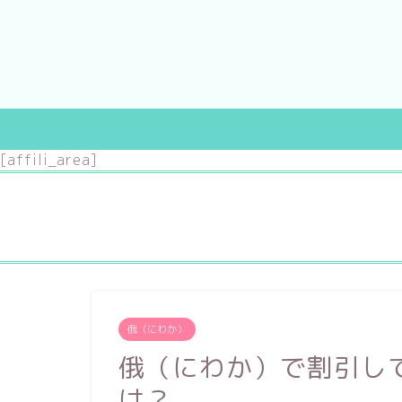
[affili_area]
婚約指輪
結婚指輪
～10万円
～3万円
俄（にわか）
～20万円
～7万円
俄（にわか）で割引し
～30万円
～10万円
は？