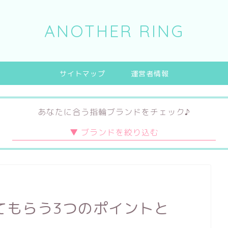
ANOTHER RING
サイトマップ
運営者情報
あなたに合う指輪ブランドをチェック♪
デザイン
素材
ブランド
キュート
プラチナ
ハイブランド
エレガント
ゴールド
日本ブランド
てもらう3つのポイントと
シンプル
チタン
海外ブランド