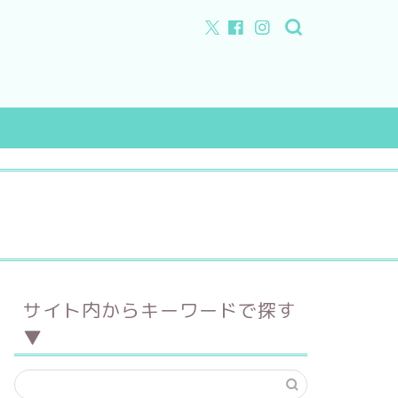
特徴
店舗所在地
サイト内からキーワードで探す
フルオーダー
▼
セミオーダー
手作り