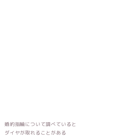
エレガント
ゴールド
シンプル
チタン
キャラクター
ステンレス
ブランド
特徴
ハイブランド
フルオーダー
日本ブランド
セミオーダー
海外ブランド
手作り
店舗所在地
検索
婚約指輪について調べていると
ダイヤが取れることがある