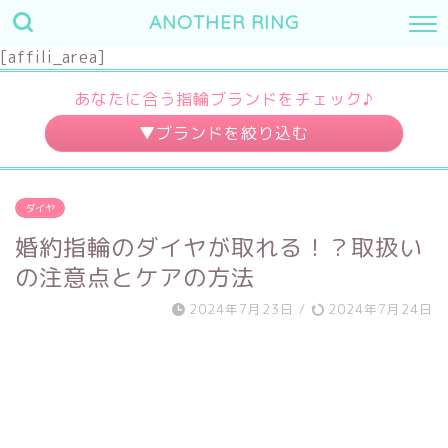
ANOTHER RING
[affili_area]
あなたに合う指輪ブランドをチェック♪
婚約指輪
結婚指輪
ダイヤ
～10万円
～3万円
婚約指輪のダイヤが取れる！？取扱い
～20万円
～7万円
の注意点とケアの方法
～30万円
～10万円
2024年7月23日
/
2024年7月24日
30万円～
10万円～
デザイン
素材
キュート
プラチナ