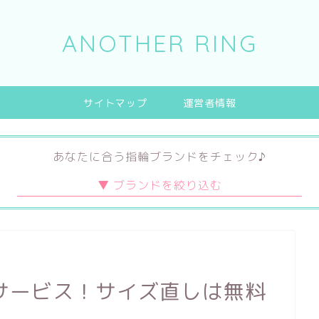
ANOTHER RING
サイトマップ
運営者情報
あなたに合う指輪ブランドをチェック♪
デザイン
素材
ブランド
キュート
プラチナ
ハイブランド
エレガント
ゴールド
日本ブランド
サービス！サイズ直しは無料
シンプル
チタン
海外ブランド