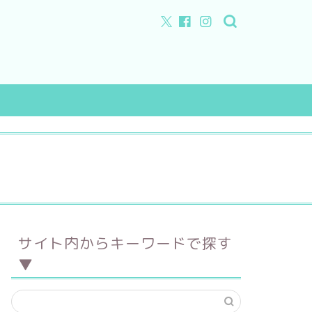
特徴
店舗所在地
サイト内からキーワードで探す
フルオーダー
▼
セミオーダー
手作り