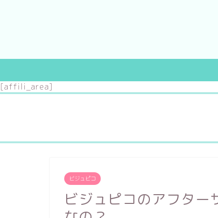
[affili_area]
婚約指輪
結婚指輪
～10万円
～3万円
ビジュピコ
～20万円
～7万円
ビジュピコのアフター
～30万円
～10万円
なの？