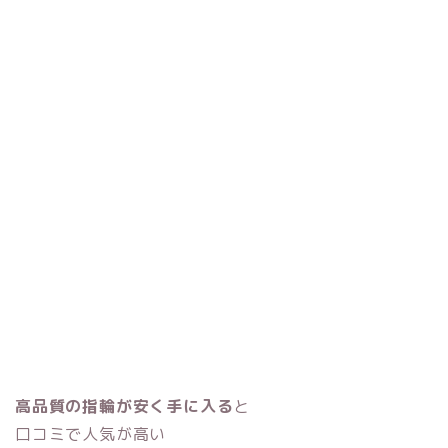
エレガント
ゴールド
シンプル
チタン
キャラクター
ステンレス
ブランド
特徴
ハイブランド
フルオーダー
日本ブランド
セミオーダー
海外ブランド
手作り
店舗所在地
検索
高品質の指輪が安く手に入る
と
口コミで人気が高い