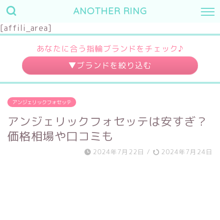
ANOTHER RING
[affili_area]
あなたに合う指輪ブランドをチェック♪
婚約指輪
結婚指輪
アンジェリックフォセッテ
～10万円
～3万円
アンジェリックフォセッテは安すぎ？
～20万円
～7万円
価格相場や口コミも
～30万円
～10万円
2024年7月22日
/
2024年7月24日
30万円～
10万円～
デザイン
素材
キュート
プラチナ