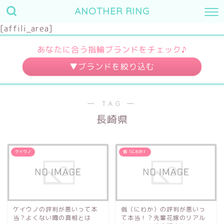
ANOTHER RING
[affili_area]
あなたに合う指輪ブランドをチェック♪
婚約指輪
結婚指輪
― TAG ―
～10万円
～3万円
長崎県
～20万円
～7万円
～30万円
～10万円
ケイウノ
俄（にわか）
30万円～
10万円～
デザイン
素材
キュート
プラチナ
ケイウノの評判が悪いって本
俄（にわか）の評判が悪いっ
当？よくない噂の真相とは
て本当！？先輩花嫁のリアル