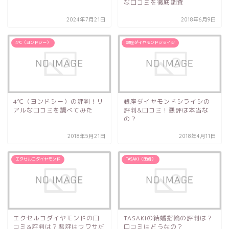
な口コミを徹底調査
エレガント
ゴールド
2024年7月21日
2018年6月9日
シンプル
チタン
キャラクター
ステンレス
4℃（ヨンドシー）
銀座ダイヤモンドシライシ
ブランド
特徴
ハイブランド
フルオーダー
4℃（ヨンドシー）の評判！リ
銀座ダイヤモンドシライシの
日本ブランド
セミオーダー
アルな口コミを調べてみた
評判&口コミ！悪評は本当な
の？
海外ブランド
手作り
2018年5月21日
2018年4月11日
店舗所在地
エクセルコダイヤモンド
TASAKI（田崎）
検索
エクセルコダイヤモンドの口
TASAKIの結婚指輪の評判は？
コミ&評判は？悪評はウワサだ
口コミはどうなの？