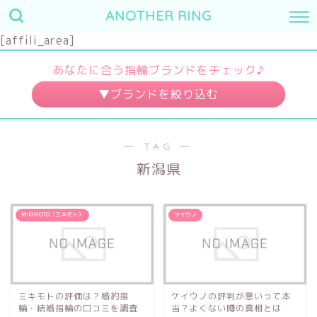
ANOTHER RING
[affili_area]
あなたに合う指輪ブランドをチェック♪
婚約指輪
結婚指輪
― TAG ―
～10万円
～3万円
新潟県
～20万円
～7万円
～30万円
～10万円
MIKIMOTO（ミキモト）
ケイウノ
30万円～
10万円～
デザイン
素材
キュート
プラチナ
ミキモトの評価は？婚約指
ケイウノの評判が悪いって本
輪・結婚指輪の口コミを調査
当？よくない噂の真相とは