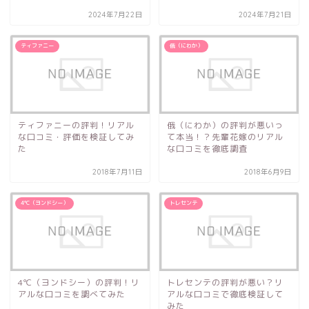
エレガント
ゴールド
2024年7月22日
2024年7月21日
シンプル
チタン
ティファニー
俄（にわか）
キャラクター
ステンレス
ブランド
特徴
ハイブランド
フルオーダー
ティファニーの評判！リアル
俄（にわか）の評判が悪いっ
な口コミ・評価を検証してみ
て本当！？先輩花嫁のリアル
日本ブランド
セミオーダー
た
な口コミを徹底調査
海外ブランド
手作り
2018年7月11日
2018年6月9日
店舗所在地
4℃（ヨンドシー）
トレセンテ
検索
4℃（ヨンドシー）の評判！リ
トレセンテの評判が悪い？リ
アルな口コミを調べてみた
アルな口コミで徹底検証して
みた