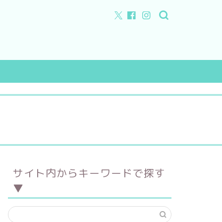
特徴
店舗所在地
サイト内からキーワードで探す
フルオーダー
▼
セミオーダー
手作り