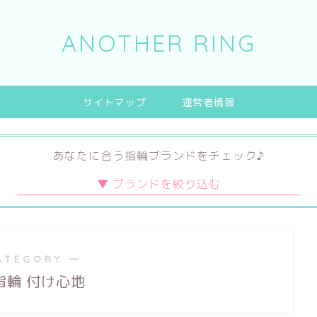
ANOTHER RING
サイトマップ
運営者情報
あなたに合う指輪ブランドをチェック♪
デザイン
素材
ブランド
キュート
プラチナ
ハイブランド
ATEGORY ―
エレガント
ゴールド
日本ブランド
指輪 付け心地
シンプル
チタン
海外ブランド